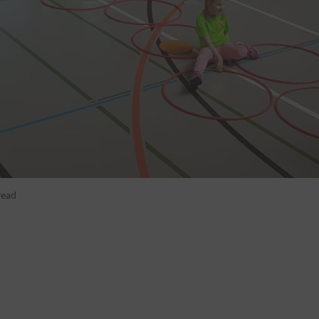
m 27.04.2024 war wieder ein voller Erfolg73 Kinder und Ju
anwesendend Eltern ihr Können gezeigt.Die kleineren Kin
ntes und ehrgeiziges Training erreichen können.mit sportl
4.2025 statt
read