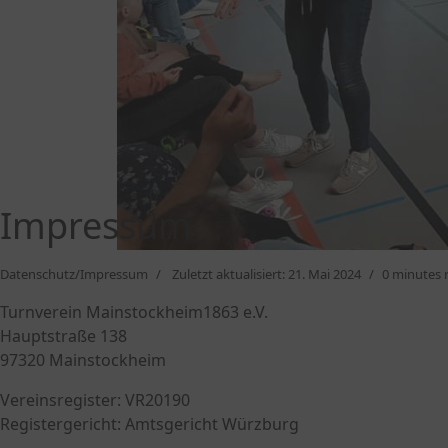
Turntag 2024
der Turntag des Turnverein Mainstockheim a
Übungen absolviert und den begeisterten 
die jugendlichen Turnerinnen durch konsta
vormerken: der Turntag 2025 findet am 26.0
0
Impressum
1
Datenschutz/Impressum
Zuletzt aktualisiert: 21. Mai 2024
0 minutes 
Turnverein Mainstockheim1863 e.V.
Hauptstraße 138
97320 Mainstockheim
Vereinsregister: VR20190
Registergericht: Amtsgericht Würzburg