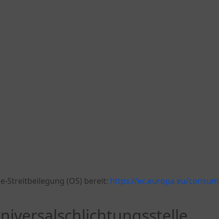
e-Streitbeilegung (OS) bereit:
https://ec.europa.eu/consum
iversal­schlichtungs­stelle